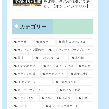
を比較。それぞれ引いてみ
た。【オンラインオリパ】
カテゴリー
ポケカ
オリパ
崩壊:スターレイル
サンブレイク重ね着
モンハンライズサンブレイク
原神
モンハンライズ
未分類
おすすめアプリ
ゼンレスゾーンゼロ
ホロカ
ポケモン剣盾
ポケカアプリ
得する情報
FEエンゲージ
アルケランド
オーバーウォッチ２
気になる商品
ポケモンSV
PROJECT MUGEN
幻塔
CCFFR
キュービックスターズ