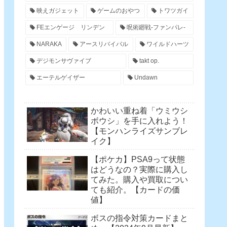
映えガジェット
ゲームのおやつ
トワツガイ
FEエンゲージ リンデン
呪術廻戦-ファンパレ-
NARAKA
アースリバイバル
ワイルドハーツ
デジモンサヴァイブ
takt op.
エーテルゲイザー
Undawn
かわいい重ね着「ウミウシ
ボウシ」を手に入れよう！
【モンハンライズサンブレ
イク】
【ポケカ】PSA9って状態
はどうなの？実際に購入し
てみた。購入や買取につい
ても紹介。【カードの価
値】
ボスの指令対策カードまと