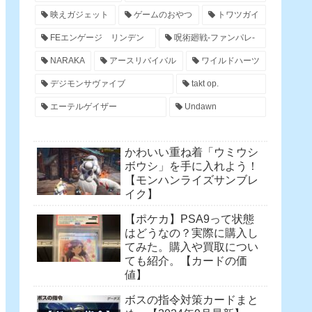
映えガジェット
ゲームのおやつ
トワツガイ
FEエンゲージ リンデン
呪術廻戦-ファンパレ-
NARAKA
アースリバイバル
ワイルドハーツ
デジモンサヴァイブ
takt op.
エーテルゲイザー
Undawn
かわいい重ね着「ウミウシ
ボウシ」を手に入れよう！
【モンハンライズサンブレ
イク】
【ポケカ】PSA9って状態
はどうなの？実際に購入し
てみた。購入や買取につい
ても紹介。【カードの価
値】
ボスの指令対策カードまと