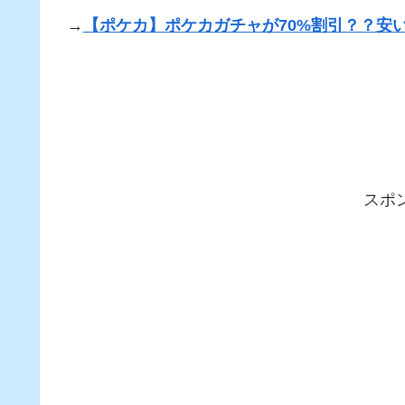
→
【ポケカ】ポケカガチャが70%割引？？安
スポ