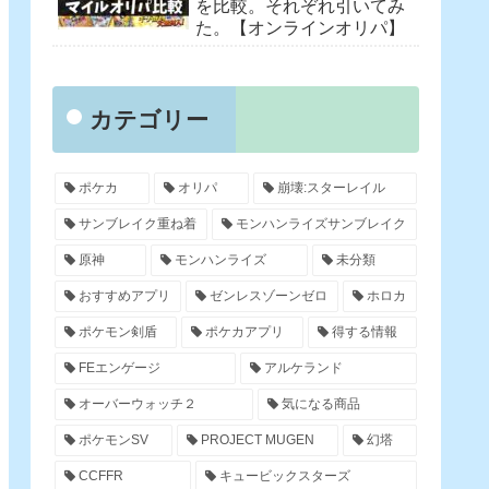
を比較。それぞれ引いてみ
た。【オンラインオリパ】
カテゴリー
ポケカ
オリパ
崩壊:スターレイル
サンブレイク重ね着
モンハンライズサンブレイク
原神
モンハンライズ
未分類
おすすめアプリ
ゼンレスゾーンゼロ
ホロカ
ポケモン剣盾
ポケカアプリ
得する情報
FEエンゲージ
アルケランド
オーバーウォッチ２
気になる商品
ポケモンSV
PROJECT MUGEN
幻塔
CCFFR
キュービックスターズ