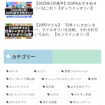
【2025年2月後半】DOPAおすすめオ
リパはこれ！【オンラインオリパ】
【1000マイル】「日本トレカセンタ
ー」マイルオリパを比較。それぞれ引
いてみた。【オンラインオリパ】
カテゴリー
ポケカ
オリパ
崩壊:スターレイル
サンブレイク重ね着
モンハンライズサンブレイク
原神
モンハンライズ
未分類
おすすめアプリ
ゼンレスゾーンゼロ
ホロカ
ポケモン剣盾
ポケカアプリ
得する情報
FEエンゲージ