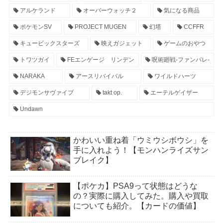
アルケランド
オーバーウォッチ２
気になる商品
ポケモンSV
PROJECT MUGEN
幻塔
CCFFR
キュービックスターズ
映えガジェット
ゲームのおやつ
トワツガイ
FEエンゲージ リンデン
呪術廻戦-ファンパレ-
NARAKA
アースリバイバル
ワイルドハーツ
デジモンサヴァイブ
takt op.
エーテルゲイザー
Undawn
かわいい重ね着「ウミウシボウシ」を
手に入れよう！【モンハンライズサン
ブレイク】
【ポケカ】PSA9って状態はどうな
の？実際に購入してみた。購入や買取
についても紹介。【カードの価値】