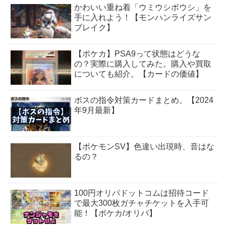
かわいい重ね着「ウミウシボウシ」を
手に入れよう！【モンハンライズサン
ブレイク】
【ポケカ】PSA9って状態はどうな
の？実際に購入してみた。購入や買取
についても紹介。【カードの価値】
ボスの指令対策カードまとめ。【2024
年9月最新】
【ポケモンSV】色違い出現時、音はな
るの？
100円オリパドットコムは招待コード
で最大300枚ガチャチケットを入手可
能！【ポケカ/オリパ】