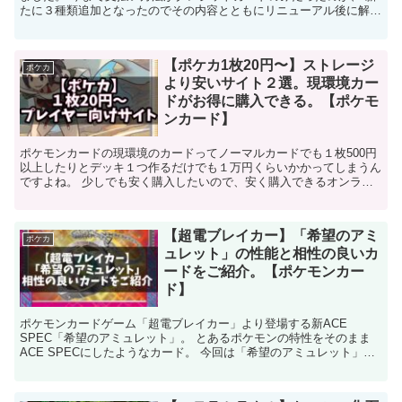
たに３種類追加となったのでその内容とともにリニューアル後に解禁
されたガチャについても紹介していきます。 【人...
【ポケカ1枚20円〜】ストレージ
ポケカ
より安いサイト２選。現環境カー
ドがお得に購入できる。【ポケモ
ンカード】
ポケモンカードの現環境のカードってノーマルカードでも１枚500円
以上したりとデッキ１つ作るだけでも１万円くらいかかってしまうん
ですよね。 少しでも安く購入したいので、安く購入できるオンライ
ンショップを探していたら、２つほどノーマルカードや現...
【超電ブレイカー】「希望のアミ
ポケカ
ュレット」の性能と相性の良いカ
ードをご紹介。【ポケモンカー
ド】
ポケモンカードゲーム「超電ブレイカー」より登場する新ACE
SPEC「希望のアミュレット」。 とあるポケモンの特性をそのまま
ACE SPECにしたようなカード。 今回は「希望のアミュレット」と
相性の良いカードを紹介していきます。 【人気記事...