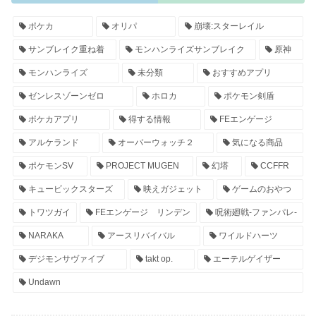
ポケカ
オリパ
崩壊:スターレイル
サンブレイク重ね着
モンハンライズサンブレイク
原神
モンハンライズ
未分類
おすすめアプリ
ゼンレスゾーンゼロ
ホロカ
ポケモン剣盾
ポケカアプリ
得する情報
FEエンゲージ
アルケランド
オーバーウォッチ２
気になる商品
ポケモンSV
PROJECT MUGEN
幻塔
CCFFR
キュービックスターズ
映えガジェット
ゲームのおやつ
トワツガイ
FEエンゲージ リンデン
呪術廻戦-ファンパレ-
NARAKA
アースリバイバル
ワイルドハーツ
デジモンサヴァイブ
takt op.
エーテルゲイザー
Undawn