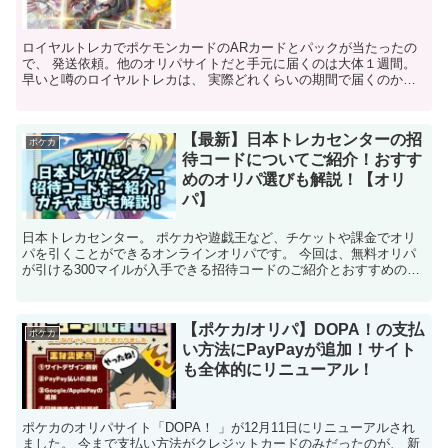
ロイヤルトレカでポケモンカードのARカードとパックが当たったの
で、 発送依頼。他のオリパサイトだと手元に届くのは大体１週間。
早いと噂のロイヤルトレカは、 実際どれくらいの期間で届くのか紹
介していきます。 【人気記事】 →【ポケカ】招待コー...
【最新】日本トレカセンターの招
ポケカ
待コードについてご紹介！おすす
めのオリパ選びも解説！【オリ
パ】
日本トレカセンター。 ポケカや遊戯王など、チケットや課金でオリ
パを引くことができるオンラインオリパです。 今回は、無料オリパ
が引ける300マイルが入手できる招待コードのご紹介とおすすめのオ
リパ選びについても紹介します。 これから日本トレカセ...
【ポケカ/オリパ】DOPA！の支払
ポケカ
い方法にPayPayが追加！サイト
も全体的にリニューアル！
ポケカのオリパサイト「DOPA！ 」が12月11日にリニューアルされ
ました。 今まで支払い方法がクレジットカードのみだったのが、 新