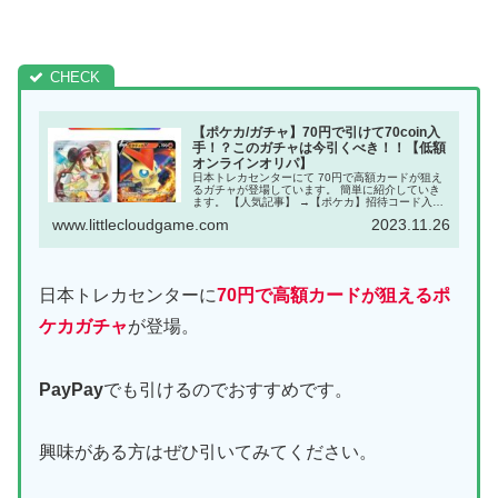
【ポケカ/ガチャ】70円で引けて70coin入
手！？このガチャは今引くべき！！【低額
オンラインオリパ】
日本トレカセンターにて 70円で高額カードが狙え
るガチャが登場しています。 簡単に紹介していき
ます。 【人気記事】 →【ポケカ】招待コード入力
でガチャチケット50枚入手可能。試しに引いてみ
www.littlecloudgame.com
2023.11.26
よう。 【人気記事】 →【ポケカ】オリパのおすす
めガ...
日本トレカセンターに
70円で高額カードが狙えるポ
ケカガチャ
が登場。
PayPay
でも引けるのでおすすめです。
興味がある方はぜひ引いてみてください。