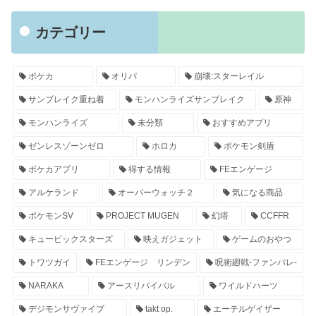
カテゴリー
ポケカ
オリパ
崩壊:スターレイル
サンブレイク重ね着
モンハンライズサンブレイク
原神
モンハンライズ
未分類
おすすめアプリ
ゼンレスゾーンゼロ
ホロカ
ポケモン剣盾
ポケカアプリ
得する情報
FEエンゲージ
アルケランド
オーバーウォッチ２
気になる商品
ポケモンSV
PROJECT MUGEN
幻塔
CCFFR
キュービックスターズ
映えガジェット
ゲームのおやつ
トワツガイ
FEエンゲージ リンデン
呪術廻戦-ファンパレ-
NARAKA
アースリバイバル
ワイルドハーツ
デジモンサヴァイブ
takt op.
エーテルゲイザー