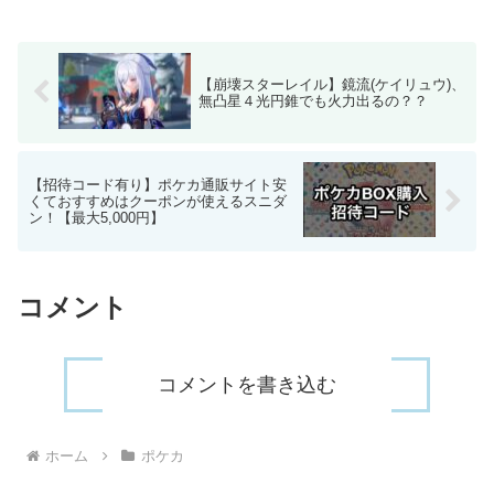
【崩壊スターレイル】鏡流(ケイリュウ)、
無凸星４光円錐でも火力出るの？？
【招待コード有り】ポケカ通販サイト安
くておすすめはクーポンが使えるスニダ
ン！【最大5,000円】
コメント
コメントを書き込む
ホーム
ポケカ