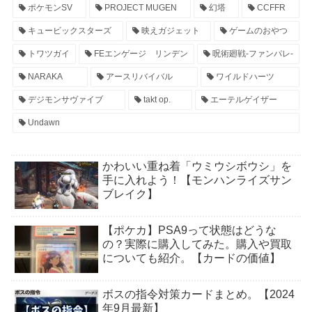
ポケモンSV
PROJECT MUGEN
幻塔
CCFFR
キュービックスターズ
映えガジェット
ゲームのおやつ
トワツガイ
FEエンゲージ リンデン
呪術廻戦-ファンパレ-
NARAKA
アースリバイバル
ワイルドハーツ
デジモンサヴァイブ
takt op.
エーテルゲイザー
Undawn
かわいい重ね着「ウミウシボウシ」を
手に入れよう！【モンハンライズサン
ブレイク】
【ポケカ】PSA9って状態はどうな
の？実際に購入してみた。購入や買取
についても紹介。【カードの価値】
ボスの指令対策カードまとめ。【2024
年9月最新】