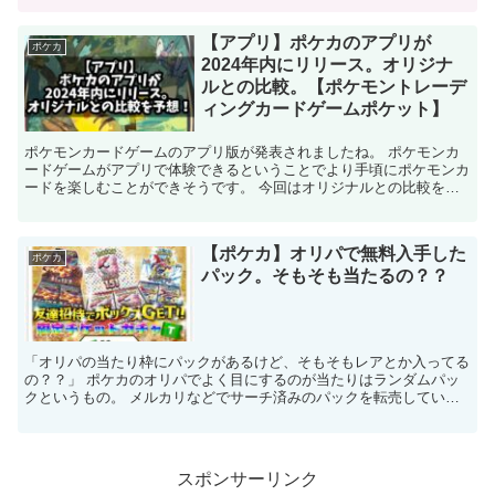
【アプリ】ポケカのアプリが
ポケカ
2024年内にリリース。オリジナ
ルとの比較。【ポケモントレーデ
ィングカードゲームポケット】
ポケモンカードゲームのアプリ版が発表されましたね。 ポケモンカ
ードゲームがアプリで体験できるということでより手頃にポケモンカ
ードを楽しむことができそうです。 今回はオリジナルとの比較を簡
単に予想していきます。 【人気記事】 →【ポケカ】招待...
【ポケカ】オリパで無料入手した
ポケカ
パック。そもそも当たるの？？
「オリパの当たり枠にパックがあるけど、そもそもレアとか入ってる
の？？」 ポケカのオリパでよく目にするのが当たりはランダムパッ
クというもの。 メルカリなどでサーチ済みのパックを転売している
ケースをよく見かけるので心配な方もいると思います。 そ...
スポンサーリンク