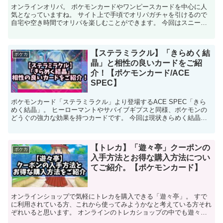
オンラインオリパ。 ポケモンカードやワンピースカードを中心に人
気となっていますね。 サイト上で手頃でオリパガチャを引けるので
自宅や空き時間でオリパを楽しむことができます。 今回はスニーカ
ーダンクのオリパのクーポンについて紹介していきます。 ...
【ステラミラクル】「きらめく結
ポケカ
晶」と相性の良いカードをご紹
介！【ポケモンカード/ACE
SPEC】
ポケモンカード「ステラミラクル」より登場するACE SPEC「きら
めく結晶」。 ヒーローマントやサバイブギプスと同様、ポケモンの
どうぐの強力な効果を持つカードです。 今回は現状きらめく結晶と
相性の良いカードを紹介していきます。 【人気記事】...
【トレカ】「遊々亭」クーポンの
ポケカ
入手方法とお得な購入方法につい
てご紹介。【ポケモンカード】
オンラインショップで気軽にトレカを購入できる「遊々亭」。 すで
に利用されている方、これから使ってみようかなと考えている方それ
ぞれいると思います。 オンラインのトレカショップの中でも遊々亭
には独自のクーポンがあり、他のショップより安く購入でき...