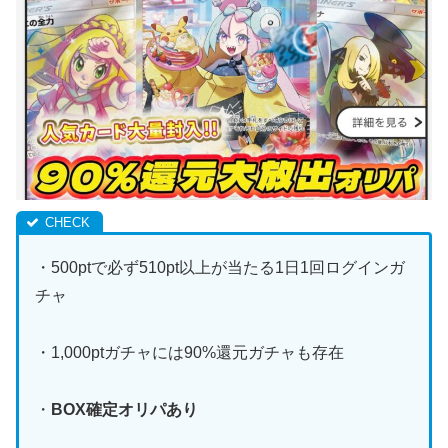
・500ptで必ず510pt以上が当たる1日1回ログインガ
チャ
・1,000ptガチャには90%還元ガチャも存在
・
BOX確定オリパあり