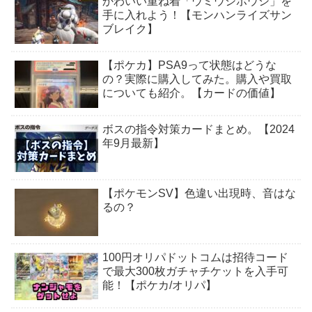
かわいい重ね着「ウミウシボウシ」を
手に入れよう！【モンハンライズサン
ブレイク】
【ポケカ】PSA9って状態はどうな
の？実際に購入してみた。購入や買取
についても紹介。【カードの価値】
ボスの指令対策カードまとめ。【2024
年9月最新】
【ポケモンSV】色違い出現時、音はな
るの？
100円オリパドットコムは招待コード
で最大300枚ガチャチケットを入手可
能！【ポケカ/オリパ】