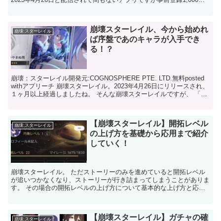
人超えと配信前から注目されていたアプリ...
崩壊スターレイル、今から始めれ
崩壊:スターレイル
ば序盤であのキャラが入手でき
る！？
崩壊：スターレイル開発元:COGNOSPHERE PTE. LTD.無料posted
withアプリーチ 崩壊スターレイル。2023年4月26日にリリースされ、
１ヶ月以上経過しましたね。 そんな崩壊スターレイルですが、 「今
から始めても大丈...
【崩壊スターレイル】開拓レベル
崩壊:スターレイル
の上げ方を基礎から応用まで紹介
していく！
崩壊スターレイル。 ただストーリーのみを進めていると開拓レベル
が追いつかなくなり、ストーリーが行き詰まってしまうことがありま
す。 その場合の開拓レベルの上げ方について基本的な上げ方と応用
した上げ方をいくつか探してみたので紹介していきます。 ...
【崩壊スターレイル】ガチャの確
崩壊:スターレイル