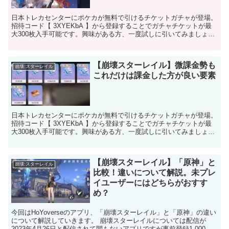
日本トレカセンターにポケカが無料で引けるチケットガチャが登場。
招待コード【 3XYEKbA 】から登録することでガチャチケットが最
大300枚入手可能です。興味がある方、一度試しに引いてみましょ
う。 →日本トレカセンタートップページ 開拓レ...
【崩壊スターレイル】微課金勢も
崩壊:スターレイル
これだけは課金した方が良い要素
日本トレカセンターにポケカが無料で引けるチケットガチャが登場。
招待コード【 3XYEKbA 】から登録することでガチャチケットが最
大300枚入手可能です。興味がある方、一度試しに引いてみましょ
う。 →日本トレカセンタートップページ 崩壊ス...
【崩壊スターレイル】「原神」と
崩壊:スターレイル
比較！違いについて解説。未プレ
イユーザーにはどちらがおすす
め？
今回はHoYoverseのアプリ、「崩壊スターレイル」と「原神」の違い
について解説していきます。 崩壊スターレイルについては配信が
2023年4月26日と配信されて間もないアプリですが事前登録1,000万