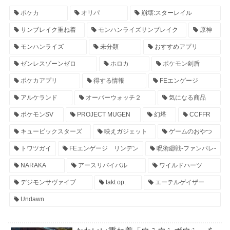
ポケカ
オリパ
崩壊:スターレイル
サンブレイク重ね着
モンハンライズサンブレイク
原神
モンハンライズ
未分類
おすすめアプリ
ゼンレスゾーンゼロ
ホロカ
ポケモン剣盾
ポケカアプリ
得する情報
FEエンゲージ
アルケランド
オーバーウォッチ２
気になる商品
ポケモンSV
PROJECT MUGEN
幻塔
CCFFR
キュービックスターズ
映えガジェット
ゲームのおやつ
トワツガイ
FEエンゲージ リンデン
呪術廻戦-ファンパレ-
NARAKA
アースリバイバル
ワイルドハーツ
デジモンサヴァイブ
takt op.
エーテルゲイザー
Undawn