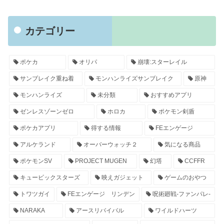
カテゴリー
ポケカ
オリパ
崩壊:スターレイル
サンブレイク重ね着
モンハンライズサンブレイク
原神
モンハンライズ
未分類
おすすめアプリ
ゼンレスゾーンゼロ
ホロカ
ポケモン剣盾
ポケカアプリ
得する情報
FEエンゲージ
アルケランド
オーバーウォッチ２
気になる商品
ポケモンSV
PROJECT MUGEN
幻塔
CCFFR
キュービックスターズ
映えガジェット
ゲームのおやつ
トワツガイ
FEエンゲージ リンデン
呪術廻戦-ファンパレ-
NARAKA
アースリバイバル
ワイルドハーツ