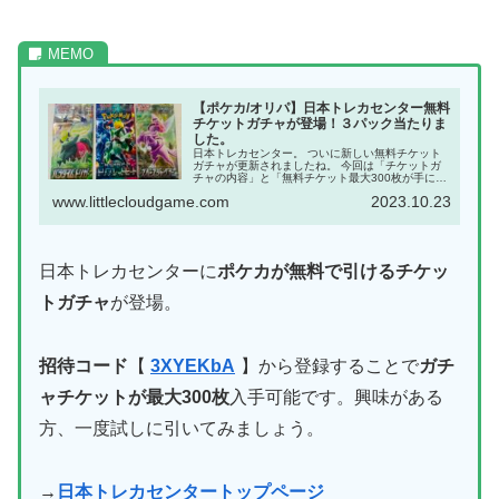
【ポケカ/オリパ】日本トレカセンター無料
チケットガチャが登場！３パック当たりま
した。
日本トレカセンター。 ついに新しい無料チケット
ガチャが更新されましたね。 今回は「チケットガ
チャの内容」と「無料チケット最大300枚が手に入
る招待コード」と合わせて紹介していきます。
www.littlecloudgame.com
2023.10.23
【人気記事】 →【ポケカ】オリパのおすすめガチ
ャ３選。無...
日本トレカセンターに
ポケカが無料で引けるチケッ
トガチャ
が登場。
招待コード
【
3XYEKbA
】から登録することで
ガチ
ャチケットが最大300枚
入手可能です。興味がある
方、一度試しに引いてみましょう。
→
日本トレカセンタートップページ