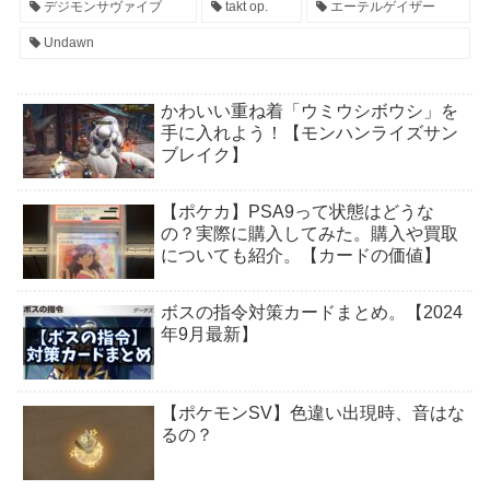
デジモンサヴァイブ
takt op.
エーテルゲイザー
Undawn
かわいい重ね着「ウミウシボウシ」を
手に入れよう！【モンハンライズサン
ブレイク】
【ポケカ】PSA9って状態はどうな
の？実際に購入してみた。購入や買取
についても紹介。【カードの価値】
ボスの指令対策カードまとめ。【2024
年9月最新】
【ポケモンSV】色違い出現時、音はな
るの？