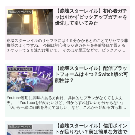
【崩壊スターレイル】初心者ガチ
崩壊:スターレイル
ャは引かずピックアップガチャを
優先して引いてみた
崩壊スターレイルのリセマラには４５分かかるとのことでリセマラ非
推奨のようですね。 今回は初心者５０連ガチャを事前登録で貰える
チケットで２０連だけ引いて、 そのほか星玉などで、ピックアップ
ガチャを引いてみたので参考にしてみてください。 初...
【崩壊スターレイル】配信プラッ
崩壊:スターレイル
トフォームは４つ？Switch版の可
能性は？
Youtube運用に興味のある方向け、具体的なプランがなくても大丈
夫。 「YouTubeを始めたいけど、何からすればいいか分からない」
「0から一緒に戦略を考えてほしい」など、これから始める方も相談
可能。 Mteam(エムチーム)公式ホーム...
【崩壊スターレイル】信用ポイン
崩壊:スターレイル
トが足りない？実は簡単な方法で