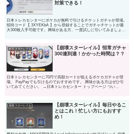
対策できる！
日本トレカセンターにポケカが無料で引けるチケットガチャが登場。
招待コード【 3XYEKbA 】から登録することでガチャチケットが最
大300枚入手可能です。興味がある方、一度試しに引いてみましょ
う。 →日本トレカセンタートップページ 開拓レ...
【崩壊スターレイル】恒常ガチャ
崩壊:スターレイル
300連到達！かかった時間は？？
日本トレカセンターに70円で高額カードが狙えるポケカガチャが登
場。 PayPayでも引けるのでおすすめです。 興味がある方はぜひ引
いてみてください。 →日本トレカセンター トップページ つい
に・・・ 恒常ガチャ３００連に到達しました。 リリ...
【崩壊スターレイル】毎日やるこ
崩壊:スターレイル
とはこれ！忙しい方にもおすす
め！