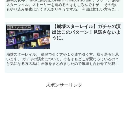
勝利の女神：NIKKE開発元:Level Infiniteposted withアプリーチ 崩壊
スターレイル。ストーリーを進めるのはもちろんですが、 その他に
もやり込み要素はたくさんありそうですね。 今回は忙しい方もこれ
だけは「毎日やるべき...
【崩壊スターレイル】ガチャの演
崩壊:スターレイル
出はこのパターン！見逃さないよ
うに。
崩壊スターレイル。 単発で引く方や１０連で引く方、様々居ると思
います。 ガチャの演出について、そもそもどこが変わっているの？
と気になる方の為に 画像をまとめましたので確率も合わせて記載し
ますので参考にしてみてください。 星３演出 こちら...
スポンサーリンク