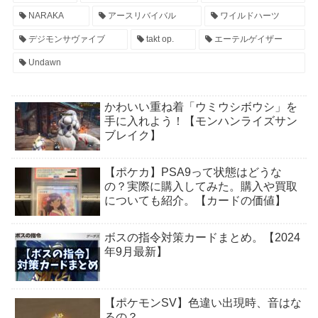
NARAKA
アースリバイバル
ワイルドハーツ
デジモンサヴァイブ
takt op.
エーテルゲイザー
Undawn
かわいい重ね着「ウミウシボウシ」を
手に入れよう！【モンハンライズサン
ブレイク】
【ポケカ】PSA9って状態はどうな
の？実際に購入してみた。購入や買取
についても紹介。【カードの価値】
ボスの指令対策カードまとめ。【2024
年9月最新】
【ポケモンSV】色違い出現時、音はな
るの？