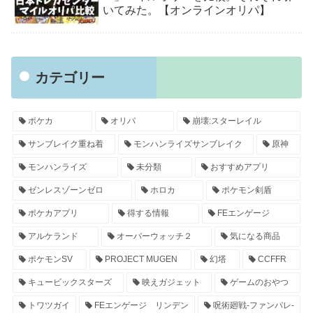
いてみた。【オンラインオリパ】
カテゴリー
ポケカ
オリパ
崩壊:スターレイル
サンブレイク重ね着
モンハンライズサンブレイク
原神
モンハンライズ
未分類
おすすめアプリ
ゼンレスゾーンゼロ
ホロカ
ポケモン剣盾
ポケカアプリ
得する情報
FEエンゲージ
アルケランド
オーバーウォッチ２
気になる商品
ポケモンSV
PROJECT MUGEN
幻塔
CCFFR
キュービックスターズ
映えガジェット
ゲームのおやつ
トワツガイ
FEエンゲージ リンデン
呪術廻戦-ファンパレ-