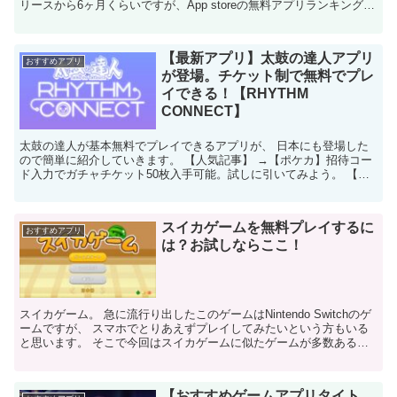
リースから6ヶ月くらいですが、App storeの無料アプリランキング上
位のアプリです。 そんなニケの魅力を今回...
【最新アプリ】太鼓の達人アプリ
おすすめアプリ
が登場。チケット制で無料でプレ
イできる！【RHYTHM
CONNECT】
太鼓の達人が基本無料でプレイできるアプリが、 日本にも登場した
ので簡単に紹介していきます。 【人気記事】 →【ポケカ】招待コー
ド入力でガチャチケット50枚入手可能。試しに引いてみよう。 【人
気記事】 →【ポケカ】オリパのおすすめガチャ３選。...
スイカゲームを無料プレイするに
おすすめアプリ
は？お試しならここ！
スイカゲーム。 急に流行り出したこのゲームはNintendo Switchのゲ
ームですが、 スマホでとりあえずプレイしてみたいという方もいる
と思います。 そこで今回はスイカゲームに似たゲームが多数ある中
でどれを選んだらいいか紹介していきます...
【おすすめゲームアプリタイト