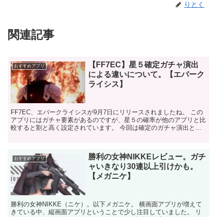
りとく
関連記事
【FF7EC】星５確定ガチャ演出
おすすめアプリ
による違いについて。【エバーク
ライシス】
FF7EC、エバークライシスが9月7日にリリースされましたね。 この
アプリにはガチャ要素があるのですが、星５の確率が他のアプリと比
較すると割と高く設定されています。 今回は確定のガチャ演出とガ
チャの確率などを紹介していきます。 (funct...
勝利の女神NIKKEレビュー。ガチ
おすすめアプリ
ャいきなり30連以上引けかも。
【メガニケ】
勝利の女神NIKKE（ニケ）。以下メガニケ。 横画面アプリが増えて
きている中、縦画面アプリということで少し注目していました。 リ