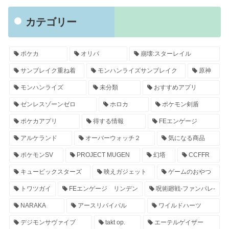
カテゴリー
ポケカ
オリパ
崩壊:スターレイル
サンブレイク重ね着
モンハンライズサンブレイク
原神
モンハンライズ
未分類
おすすめアプリ
ゼンレスゾーンゼロ
ホロカ
ポケモン剣盾
ポケカアプリ
得する情報
FEエンゲージ
アルケランド
オーバーウォッチ２
気になる商品
ポケモンSV
PROJECT MUGEN
幻塔
CCFFR
キュービックスターズ
映えガジェット
ゲームのおやつ
トワツガイ
FEエンゲージ リンデン
呪術廻戦-ファンパレ-
NARAKA
アースリバイバル
ワイルドハーツ
デジモンサヴァイブ
takt op.
エーテルゲイザー