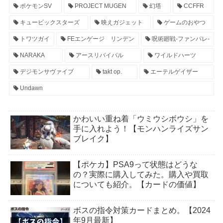
ポケモンSV
PROJECT MUGEN
幻塔
CCFFR
キュービックスターズ
映えガジェット
ゲームのおやつ
トワツガイ
FEエンゲージ リンデン
呪術廻戦-ファンパレ-
NARAKA
アースリバイバル
ワイルドハーツ
デジモンサヴァイブ
takt op.
エーテルゲイザー
Undawn
かわいい重ね着「ウミウシボウシ」を
手に入れよう！【モンハンライズサン
ブレイク】
【ポケカ】PSA9って状態はどうな
の？実際に購入してみた。購入や買取
についても紹介。【カードの価値】
ボスの指令対策カードまとめ。【2024
年9月最新】