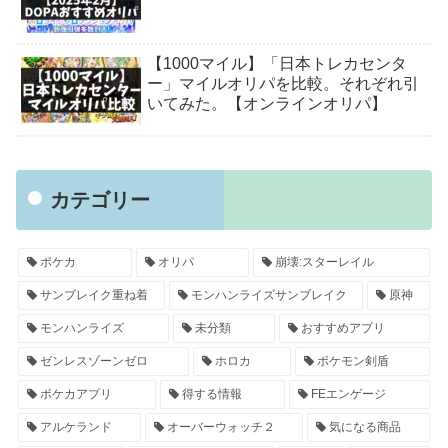
【1000マイル】「日本トレカセンタ
ー」マイルオリパを比較。それぞれ引
いてみた。【オンラインオリパ】
カテゴリー
ポケカ
オリパ
崩壊:スターレイル
サンブレイク重ね着
モンハンライズサンブレイク
原神
モンハンライズ
未分類
おすすめアプリ
ゼンレスゾーンゼロ
ホロカ
ポケモン剣盾
ポケカアプリ
得する情報
FEエンゲージ
アルケランド
オーバーウォッチ２
気になる商品