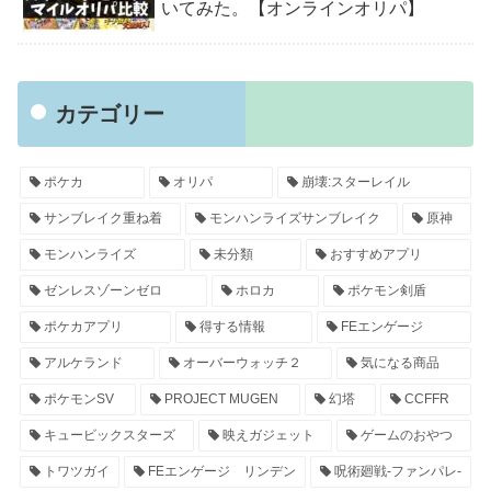
いてみた。【オンラインオリパ】
カテゴリー
ポケカ
オリパ
崩壊:スターレイル
サンブレイク重ね着
モンハンライズサンブレイク
原神
モンハンライズ
未分類
おすすめアプリ
ゼンレスゾーンゼロ
ホロカ
ポケモン剣盾
ポケカアプリ
得する情報
FEエンゲージ
アルケランド
オーバーウォッチ２
気になる商品
ポケモンSV
PROJECT MUGEN
幻塔
CCFFR
キュービックスターズ
映えガジェット
ゲームのおやつ
トワツガイ
FEエンゲージ リンデン
呪術廻戦-ファンパレ-