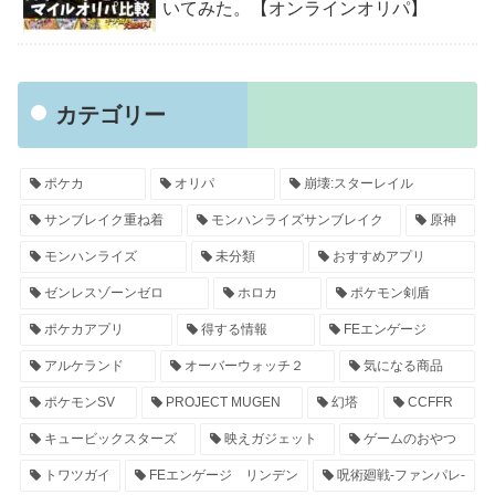
いてみた。【オンラインオリパ】
カテゴリー
ポケカ
オリパ
崩壊:スターレイル
サンブレイク重ね着
モンハンライズサンブレイク
原神
モンハンライズ
未分類
おすすめアプリ
ゼンレスゾーンゼロ
ホロカ
ポケモン剣盾
ポケカアプリ
得する情報
FEエンゲージ
アルケランド
オーバーウォッチ２
気になる商品
ポケモンSV
PROJECT MUGEN
幻塔
CCFFR
キュービックスターズ
映えガジェット
ゲームのおやつ
トワツガイ
FEエンゲージ リンデン
呪術廻戦-ファンパレ-