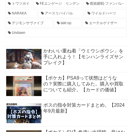
トワツガイ
FEエンゲージ リンデン
呪術廻戦-ファンパレ-
NARAKA
アースリバイバル
ワイルドハーツ
デジモンサヴァイブ
takt op.
エーテルゲイザー
Undawn
かわいい重ね着「ウミウシボウシ」を
手に入れよう！【モンハンライズサン
ブレイク】
【ポケカ】PSA9って状態はどうな
の？実際に購入してみた。購入や買取
についても紹介。【カードの価値】
ボスの指令対策カードまとめ。【2024
年9月最新】