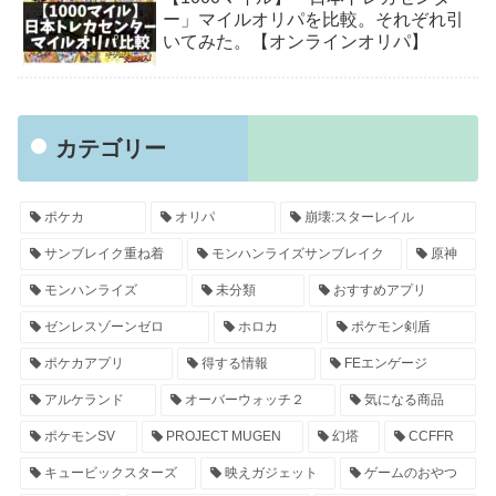
ー」マイルオリパを比較。それぞれ引
いてみた。【オンラインオリパ】
カテゴリー
ポケカ
オリパ
崩壊:スターレイル
サンブレイク重ね着
モンハンライズサンブレイク
原神
モンハンライズ
未分類
おすすめアプリ
ゼンレスゾーンゼロ
ホロカ
ポケモン剣盾
ポケカアプリ
得する情報
FEエンゲージ
アルケランド
オーバーウォッチ２
気になる商品
ポケモンSV
PROJECT MUGEN
幻塔
CCFFR
キュービックスターズ
映えガジェット
ゲームのおやつ