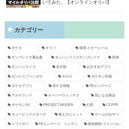
いてみた。【オンラインオリパ】
カテゴリー
ポケカ
オリパ
崩壊:スターレイル
サンブレイク重ね着
モンハンライズサンブレイク
原神
モンハンライズ
未分類
おすすめアプリ
ゼンレスゾーンゼロ
ホロカ
ポケモン剣盾
ポケカアプリ
得する情報
FEエンゲージ
アルケランド
オーバーウォッチ２
気になる商品
ポケモンSV
PROJECT MUGEN
幻塔
CCFFR
キュービックスターズ
映えガジェット
ゲームのおやつ
トワツガイ
FEエンゲージ リンデン
呪術廻戦-ファンパレ-