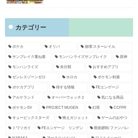
カテゴリー
ポケカ
オリパ
崩壊:スターレイル
サンブレイク重ね着
モンハンライズサンブレイク
原神
モンハンライズ
未分類
おすすめアプリ
ゼンレスゾーンゼロ
ホロカ
ポケモン剣盾
ポケカアプリ
得する情報
FEエンゲージ
アルケランド
オーバーウォッチ２
気になる商品
ポケモンSV
PROJECT MUGEN
幻塔
CCFFR
キュービックスターズ
映えガジェット
ゲームのおやつ
トワツガイ
FEエンゲージ リンデン
呪術廻戦-ファンパレ-
NARAKA
アースリバイバル
ワイルドハーツ