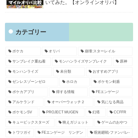
いてみた。【オンラインオリパ】
カテゴリー
ポケカ
オリパ
崩壊:スターレイル
サンブレイク重ね着
モンハンライズサンブレイク
原神
モンハンライズ
未分類
おすすめアプリ
ゼンレスゾーンゼロ
ホロカ
ポケモン剣盾
ポケカアプリ
得する情報
FEエンゲージ
アルケランド
オーバーウォッチ２
気になる商品
ポケモンSV
PROJECT MUGEN
幻塔
CCFFR
キュービックスターズ
映えガジェット
ゲームのおやつ
トワツガイ
FEエンゲージ リンデン
呪術廻戦-ファンパレ-