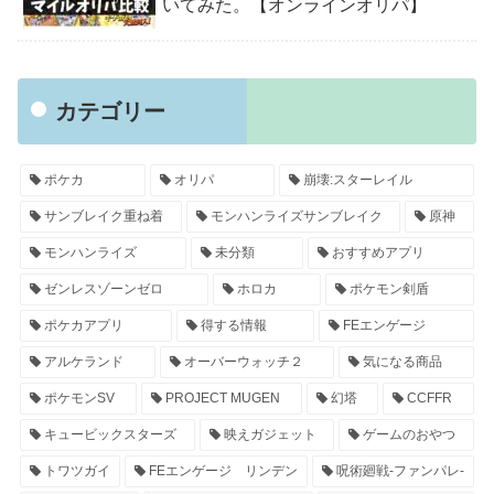
いてみた。【オンラインオリパ】
カテゴリー
ポケカ
オリパ
崩壊:スターレイル
サンブレイク重ね着
モンハンライズサンブレイク
原神
モンハンライズ
未分類
おすすめアプリ
ゼンレスゾーンゼロ
ホロカ
ポケモン剣盾
ポケカアプリ
得する情報
FEエンゲージ
アルケランド
オーバーウォッチ２
気になる商品
ポケモンSV
PROJECT MUGEN
幻塔
CCFFR
キュービックスターズ
映えガジェット
ゲームのおやつ
トワツガイ
FEエンゲージ リンデン
呪術廻戦-ファンパレ-