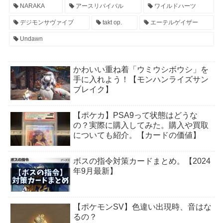
NARAKA
アースリバイバル
ワイルドハーツ
デジモンサヴァイブ
takt op.
エーテルゲイザー
Undawn
かわいい重ね着「ウミウシボウシ」を
手に入れよう！【モンハンライズサン
ブレイク】
【ポケカ】PSA9って状態はどうな
の？実際に購入してみた。購入や買取
についても紹介。【カードの価値】
ボスの指令対策カードまとめ。【2024
年9月最新】
【ポケモンSV】色違い出現時、音はな
るの？