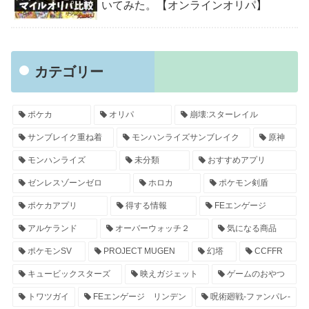
いてみた。【オンラインオリパ】
カテゴリー
ポケカ
オリパ
崩壊:スターレイル
サンブレイク重ね着
モンハンライズサンブレイク
原神
モンハンライズ
未分類
おすすめアプリ
ゼンレスゾーンゼロ
ホロカ
ポケモン剣盾
ポケカアプリ
得する情報
FEエンゲージ
アルケランド
オーバーウォッチ２
気になる商品
ポケモンSV
PROJECT MUGEN
幻塔
CCFFR
キュービックスターズ
映えガジェット
ゲームのおやつ
トワツガイ
FEエンゲージ リンデン
呪術廻戦-ファンパレ-