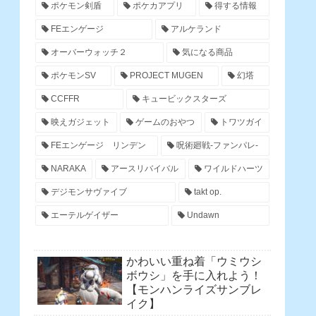
ポケモン剣盾
ポケカアプリ
得する情報
FEエンゲージ
アルケランド
オーバーウォッチ２
気になる商品
ポケモンSV
PROJECT MUGEN
幻塔
CCFFR
キュービックスターズ
映えガジェット
ゲームのおやつ
トワツガイ
FEエンゲージ リンデン
呪術廻戦-ファンパレ-
NARAKA
アースリバイバル
ワイルドハーツ
デジモンサヴァイブ
takt op.
エーテルゲイザー
Undawn
かわいい重ね着「ウミウシ
ボウシ」を手に入れよう！
【モンハンライズサンブレ
イク】