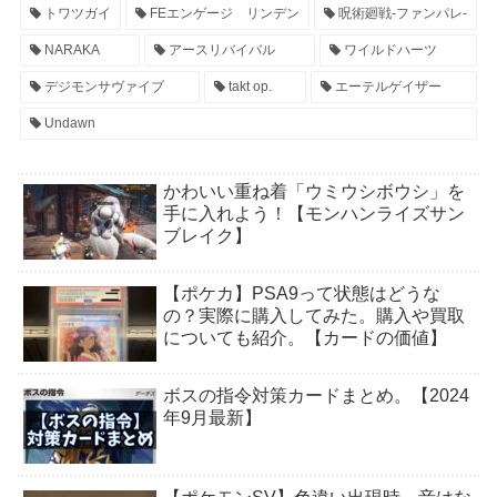
トワツガイ
FEエンゲージ リンデン
呪術廻戦-ファンパレ-
NARAKA
アースリバイバル
ワイルドハーツ
デジモンサヴァイブ
takt op.
エーテルゲイザー
Undawn
かわいい重ね着「ウミウシボウシ」を
手に入れよう！【モンハンライズサン
ブレイク】
【ポケカ】PSA9って状態はどうな
の？実際に購入してみた。購入や買取
についても紹介。【カードの価値】
ボスの指令対策カードまとめ。【2024
年9月最新】