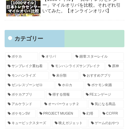
ー」マイルオリパを比較。それぞれ引
いてみた。【オンラインオリパ】
カテゴリー
ポケカ
オリパ
崩壊:スターレイル
サンブレイク重ね着
モンハンライズサンブレイク
原神
モンハンライズ
未分類
おすすめアプリ
ゼンレスゾーンゼロ
ホロカ
ポケモン剣盾
ポケカアプリ
得する情報
FEエンゲージ
アルケランド
オーバーウォッチ２
気になる商品
ポケモンSV
PROJECT MUGEN
幻塔
CCFFR
キュービックスターズ
映えガジェット
ゲームのおやつ