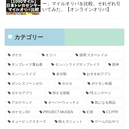
ー」マイルオリパを比較。それぞれ引
いてみた。【オンラインオリパ】
カテゴリー
ポケカ
オリパ
崩壊:スターレイル
サンブレイク重ね着
モンハンライズサンブレイク
原神
モンハンライズ
未分類
おすすめアプリ
ゼンレスゾーンゼロ
ホロカ
ポケモン剣盾
ポケカアプリ
得する情報
FEエンゲージ
アルケランド
オーバーウォッチ２
気になる商品
ポケモンSV
PROJECT MUGEN
幻塔
CCFFR
キュービックスターズ
映えガジェット
ゲームのおやつ