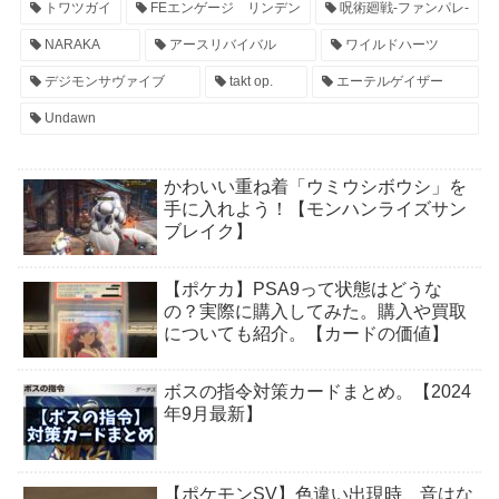
トワツガイ
FEエンゲージ リンデン
呪術廻戦-ファンパレ-
NARAKA
アースリバイバル
ワイルドハーツ
デジモンサヴァイブ
takt op.
エーテルゲイザー
Undawn
かわいい重ね着「ウミウシボウシ」を
手に入れよう！【モンハンライズサン
ブレイク】
【ポケカ】PSA9って状態はどうな
の？実際に購入してみた。購入や買取
についても紹介。【カードの価値】
ボスの指令対策カードまとめ。【2024
年9月最新】
【ポケモンSV】色違い出現時、音はな