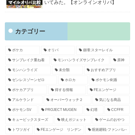
いてみた。【オンラインオリパ】
カテゴリー
ポケカ
オリパ
崩壊:スターレイル
サンブレイク重ね着
モンハンライズサンブレイク
原神
モンハンライズ
未分類
おすすめアプリ
ゼンレスゾーンゼロ
ホロカ
ポケモン剣盾
ポケカアプリ
得する情報
FEエンゲージ
アルケランド
オーバーウォッチ２
気になる商品
ポケモンSV
PROJECT MUGEN
幻塔
CCFFR
キュービックスターズ
映えガジェット
ゲームのおやつ
トワツガイ
FEエンゲージ リンデン
呪術廻戦-ファンパレ-