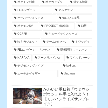
ポケモン剣盾
ポケカアプリ
得する情報
FEエンゲージ
アルケランド
オーバーウォッチ２
気になる商品
ポケモンSV
PROJECT MUGEN
幻塔
CCFFR
キュービックスターズ
映えガジェット
ゲームのおやつ
トワツガイ
FEエンゲージ リンデン
呪術廻戦-ファンパレ-
NARAKA
アースリバイバル
ワイルドハーツ
デジモンサヴァイブ
takt op.
エーテルゲイザー
Undawn
かわいい重ね着「ウミウシ
ボウシ」を手に入れよう！
【モンハンライズサンブレ
イク】