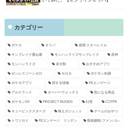
カテゴリー
ポケカ
オリパ
崩壊:スターレイル
サンブレイク重ね着
モンハンライズサンブレイク
原神
モンハンライズ
未分類
おすすめアプリ
ゼンレスゾーンゼロ
ホロカ
ポケモン剣盾
ポケカアプリ
得する情報
FEエンゲージ
アルケランド
オーバーウォッチ２
気になる商品
ポケモンSV
PROJECT MUGEN
幻塔
CCFFR
キュービックスターズ
映えガジェット
ゲームのおやつ
トワツガイ
FEエンゲージ リンデン
呪術廻戦-ファンパレ-