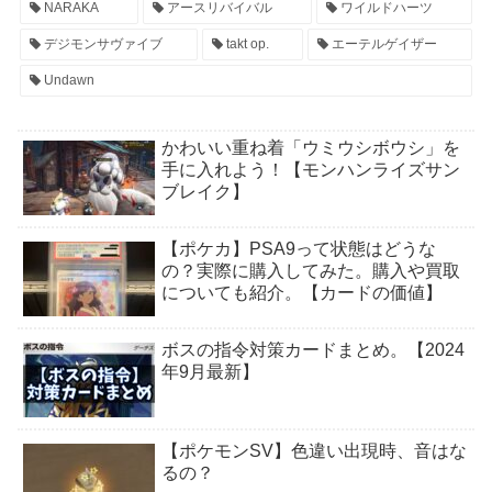
NARAKA
アースリバイバル
ワイルドハーツ
デジモンサヴァイブ
takt op.
エーテルゲイザー
Undawn
かわいい重ね着「ウミウシボウシ」を
手に入れよう！【モンハンライズサン
ブレイク】
【ポケカ】PSA9って状態はどうな
の？実際に購入してみた。購入や買取
についても紹介。【カードの価値】
ボスの指令対策カードまとめ。【2024
年9月最新】
【ポケモンSV】色違い出現時、音はな
るの？