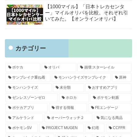
【1000マイル】「日本トレカセンタ
ー」マイルオリパを比較。それぞれ引
いてみた。【オンラインオリパ】
カテゴリー
ポケカ
オリパ
崩壊:スターレイル
サンブレイク重ね着
モンハンライズサンブレイク
原神
モンハンライズ
未分類
おすすめアプリ
ゼンレスゾーンゼロ
ホロカ
ポケモン剣盾
ポケカアプリ
得する情報
FEエンゲージ
アルケランド
オーバーウォッチ２
気になる商品
ポケモンSV
PROJECT MUGEN
幻塔
CCFFR