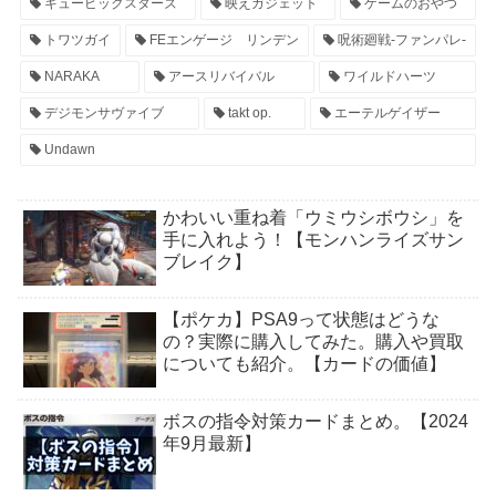
キュービックスターズ
映えガジェット
ゲームのおやつ
トワツガイ
FEエンゲージ リンデン
呪術廻戦-ファンパレ-
NARAKA
アースリバイバル
ワイルドハーツ
デジモンサヴァイブ
takt op.
エーテルゲイザー
Undawn
かわいい重ね着「ウミウシボウシ」を
手に入れよう！【モンハンライズサン
ブレイク】
【ポケカ】PSA9って状態はどうな
の？実際に購入してみた。購入や買取
についても紹介。【カードの価値】
ボスの指令対策カードまとめ。【2024
年9月最新】