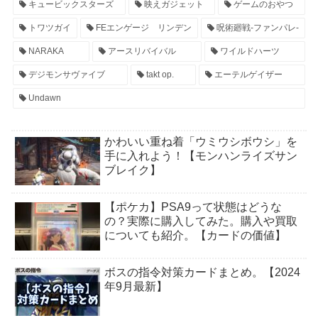
キュービックスターズ
映えガジェット
ゲームのおやつ
トワツガイ
FEエンゲージ リンデン
呪術廻戦-ファンパレ-
NARAKA
アースリバイバル
ワイルドハーツ
デジモンサヴァイブ
takt op.
エーテルゲイザー
Undawn
かわいい重ね着「ウミウシボウシ」を
手に入れよう！【モンハンライズサン
ブレイク】
【ポケカ】PSA9って状態はどうな
の？実際に購入してみた。購入や買取
についても紹介。【カードの価値】
ボスの指令対策カードまとめ。【2024
年9月最新】