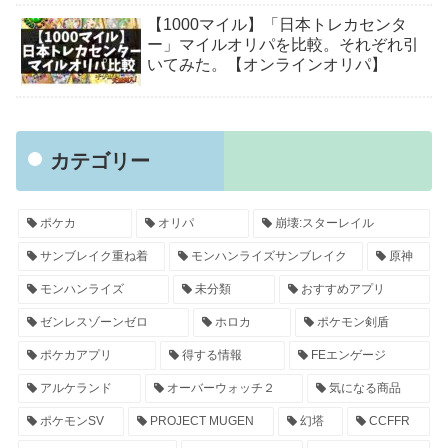
【1000マイル】「日本トレカセンタ
ー」マイルオリパを比較。それぞれ引
いてみた。【オンラインオリパ】
カテゴリー
ポケカ
オリパ
崩壊:スターレイル
サンブレイク重ね着
モンハンライズサンブレイク
原神
モンハンライズ
未分類
おすすめアプリ
ゼンレスゾーンゼロ
ホロカ
ポケモン剣盾
ポケカアプリ
得する情報
FEエンゲージ
アルケランド
オーバーウォッチ２
気になる商品
ポケモンSV
PROJECT MUGEN
幻塔
CCFFR