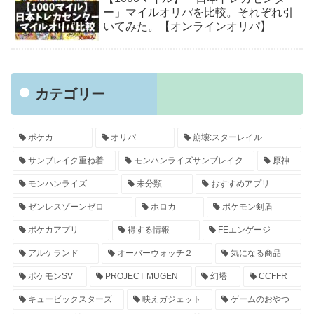
ー」マイルオリパを比較。それぞれ引
いてみた。【オンラインオリパ】
カテゴリー
ポケカ
オリパ
崩壊:スターレイル
サンブレイク重ね着
モンハンライズサンブレイク
原神
モンハンライズ
未分類
おすすめアプリ
ゼンレスゾーンゼロ
ホロカ
ポケモン剣盾
ポケカアプリ
得する情報
FEエンゲージ
アルケランド
オーバーウォッチ２
気になる商品
ポケモンSV
PROJECT MUGEN
幻塔
CCFFR
キュービックスターズ
映えガジェット
ゲームのおやつ