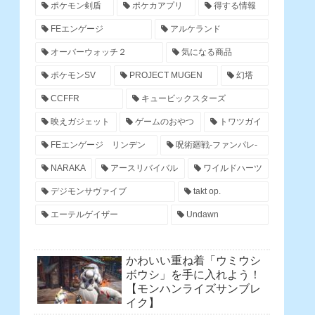
ポケモン剣盾
ポケカアプリ
得する情報
FEエンゲージ
アルケランド
オーバーウォッチ２
気になる商品
ポケモンSV
PROJECT MUGEN
幻塔
CCFFR
キュービックスターズ
映えガジェット
ゲームのおやつ
トワツガイ
FEエンゲージ リンデン
呪術廻戦-ファンパレ-
NARAKA
アースリバイバル
ワイルドハーツ
デジモンサヴァイブ
takt op.
エーテルゲイザー
Undawn
かわいい重ね着「ウミウシ
ボウシ」を手に入れよう！
【モンハンライズサンブレ
イク】