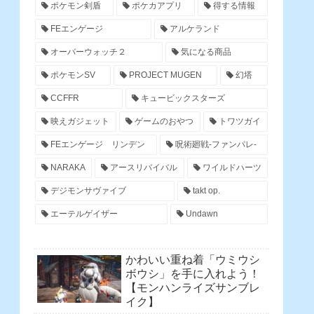
ポケモン剣盾
ポケカアプリ
得する情報
FEエンゲージ
アルケランド
オーバーウォッチ２
気になる商品
ポケモンSV
PROJECT MUGEN
幻塔
CCFFR
キュービックスターズ
映えガジェット
ゲームのおやつ
トワツガイ
FEエンゲージ リンデン
呪術廻戦-ファンパレ-
NARAKA
アースリバイバル
ワイルドハーツ
デジモンサヴァイブ
takt op.
エーテルゲイザー
Undawn
かわいい重ね着「ウミウシ
ボウシ」を手に入れよう！
【モンハンライズサンブレ
イク】