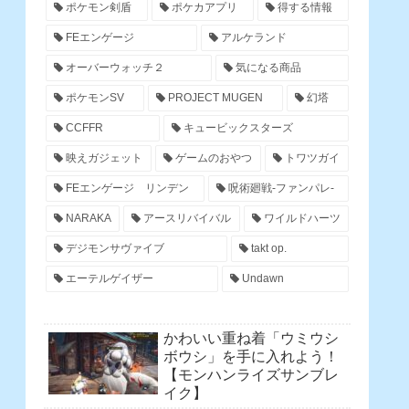
ポケモン剣盾
ポケカアプリ
得する情報
FEエンゲージ
アルケランド
オーバーウォッチ２
気になる商品
ポケモンSV
PROJECT MUGEN
幻塔
CCFFR
キュービックスターズ
映えガジェット
ゲームのおやつ
トワツガイ
FEエンゲージ リンデン
呪術廻戦-ファンパレ-
NARAKA
アースリバイバル
ワイルドハーツ
デジモンサヴァイブ
takt op.
エーテルゲイザー
Undawn
かわいい重ね着「ウミウシ
ボウシ」を手に入れよう！
【モンハンライズサンブレ
イク】