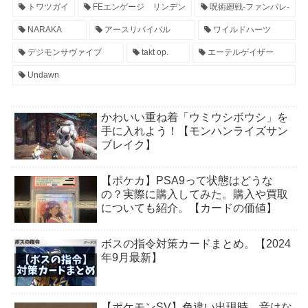
トワツガイ
FEエンゲージ リンデン
呪術廻戦-ファンパレ-
NARAKA
アースリバイバル
ワイルドハーツ
デジモンサヴァイブ
takt op.
エーテルゲイザー
Undawn
かわいい重ね着「ウミウシボウシ」を
手に入れよう！【モンハンライズサン
ブレイク】
【ポケカ】PSA9って状態はどうな
の？実際に購入してみた。購入や買取
についても紹介。【カードの価値】
ボスの指令対策カードまとめ。【2024
年9月最新】
【ポケモンSV】色違い出現時、音はな