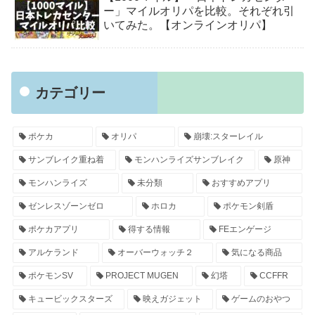
ー」マイルオリパを比較。それぞれ引
いてみた。【オンラインオリパ】
カテゴリー
ポケカ
オリパ
崩壊:スターレイル
サンブレイク重ね着
モンハンライズサンブレイク
原神
モンハンライズ
未分類
おすすめアプリ
ゼンレスゾーンゼロ
ホロカ
ポケモン剣盾
ポケカアプリ
得する情報
FEエンゲージ
アルケランド
オーバーウォッチ２
気になる商品
ポケモンSV
PROJECT MUGEN
幻塔
CCFFR
キュービックスターズ
映えガジェット
ゲームのおやつ