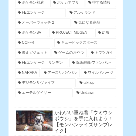
ポケモン剣盾
ポケカアプリ
得する情報
FEエンゲージ
アルケランド
オーバーウォッチ２
気になる商品
ポケモンSV
PROJECT MUGEN
幻塔
CCFFR
キュービックスターズ
映えガジェット
ゲームのおやつ
トワツガイ
FEエンゲージ リンデン
呪術廻戦-ファンパレ-
NARAKA
アースリバイバル
ワイルドハーツ
デジモンサヴァイブ
takt op.
エーテルゲイザー
Undawn
かわいい重ね着「ウミウシ
ボウシ」を手に入れよう！
【モンハンライズサンブレ
イク】