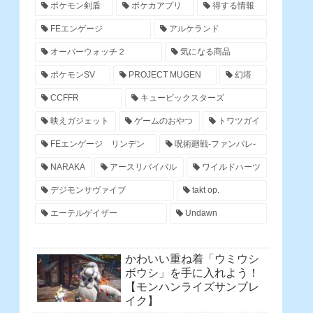
ポケモン剣盾
ポケカアプリ
得する情報
FEエンゲージ
アルケランド
オーバーウォッチ２
気になる商品
ポケモンSV
PROJECT MUGEN
幻塔
CCFFR
キュービックスターズ
映えガジェット
ゲームのおやつ
トワツガイ
FEエンゲージ リンデン
呪術廻戦-ファンパレ-
NARAKA
アースリバイバル
ワイルドハーツ
デジモンサヴァイブ
takt op.
エーテルゲイザー
Undawn
かわいい重ね着「ウミウシ
ボウシ」を手に入れよう！
【モンハンライズサンブレ
イク】