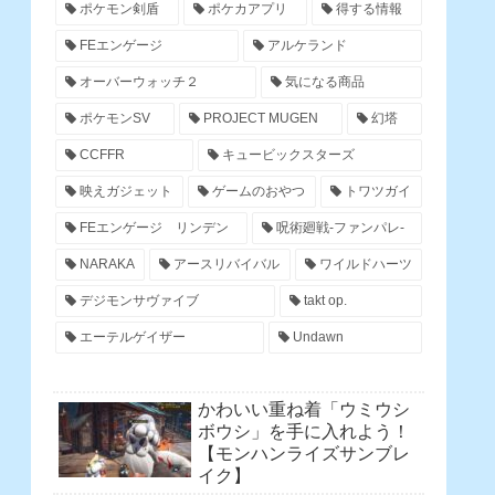
ポケモン剣盾
ポケカアプリ
得する情報
FEエンゲージ
アルケランド
オーバーウォッチ２
気になる商品
ポケモンSV
PROJECT MUGEN
幻塔
CCFFR
キュービックスターズ
映えガジェット
ゲームのおやつ
トワツガイ
FEエンゲージ リンデン
呪術廻戦-ファンパレ-
NARAKA
アースリバイバル
ワイルドハーツ
デジモンサヴァイブ
takt op.
エーテルゲイザー
Undawn
かわいい重ね着「ウミウシ
ボウシ」を手に入れよう！
【モンハンライズサンブレ
イク】