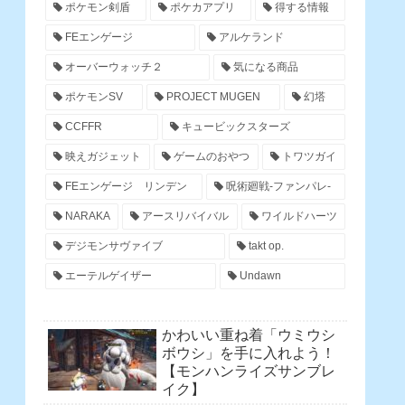
ポケモン剣盾
ポケカアプリ
得する情報
FEエンゲージ
アルケランド
オーバーウォッチ２
気になる商品
ポケモンSV
PROJECT MUGEN
幻塔
CCFFR
キュービックスターズ
映えガジェット
ゲームのおやつ
トワツガイ
FEエンゲージ リンデン
呪術廻戦-ファンパレ-
NARAKA
アースリバイバル
ワイルドハーツ
デジモンサヴァイブ
takt op.
エーテルゲイザー
Undawn
かわいい重ね着「ウミウシ
ボウシ」を手に入れよう！
【モンハンライズサンブレ
イク】