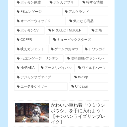
ポケモン剣盾
ポケカアプリ
得する情報
FEエンゲージ
アルケランド
オーバーウォッチ２
気になる商品
ポケモンSV
PROJECT MUGEN
幻塔
CCFFR
キュービックスターズ
映えガジェット
ゲームのおやつ
トワツガイ
FEエンゲージ リンデン
呪術廻戦-ファンパレ-
NARAKA
アースリバイバル
ワイルドハーツ
デジモンサヴァイブ
takt op.
エーテルゲイザー
Undawn
かわいい重ね着「ウミウシ
ボウシ」を手に入れよう！
【モンハンライズサンブレ
イク】