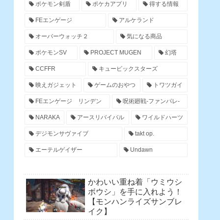
ポケモン剣盾
ポケカアプリ
得する情報
FEエンゲージ
アルケランド
オーバーウォッチ２
気になる商品
ポケモンSV
PROJECT MUGEN
幻塔
CCFFR
キュービックスターズ
映えガジェット
ゲームのおやつ
トワツガイ
FEエンゲージ リンデン
呪術廻戦-ファンパレ-
NARAKA
アースリバイバル
ワイルドハーツ
デジモンサヴァイブ
takt op.
エーテルゲイザー
Undawn
かわいい重ね着「ウミウシ
ボウシ」を手に入れよう！
【モンハンライズサンブレ
イク】