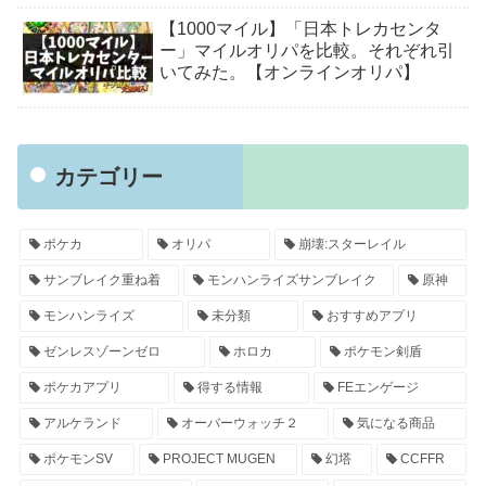
【1000マイル】「日本トレカセンタ
ー」マイルオリパを比較。それぞれ引
いてみた。【オンラインオリパ】
カテゴリー
ポケカ
オリパ
崩壊:スターレイル
サンブレイク重ね着
モンハンライズサンブレイク
原神
モンハンライズ
未分類
おすすめアプリ
ゼンレスゾーンゼロ
ホロカ
ポケモン剣盾
ポケカアプリ
得する情報
FEエンゲージ
アルケランド
オーバーウォッチ２
気になる商品
ポケモンSV
PROJECT MUGEN
幻塔
CCFFR