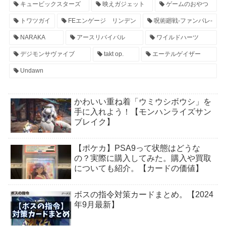
キュービックスターズ
映えガジェット
ゲームのおやつ
トワツガイ
FEエンゲージ リンデン
呪術廻戦-ファンパレ-
NARAKA
アースリバイバル
ワイルドハーツ
デジモンサヴァイブ
takt op.
エーテルゲイザー
Undawn
かわいい重ね着「ウミウシボウシ」を
手に入れよう！【モンハンライズサン
ブレイク】
【ポケカ】PSA9って状態はどうな
の？実際に購入してみた。購入や買取
についても紹介。【カードの価値】
ボスの指令対策カードまとめ。【2024
年9月最新】