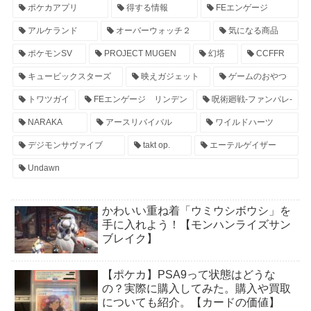
ポケカアプリ
得する情報
FEエンゲージ
アルケランド
オーバーウォッチ２
気になる商品
ポケモンSV
PROJECT MUGEN
幻塔
CCFFR
キュービックスターズ
映えガジェット
ゲームのおやつ
トワツガイ
FEエンゲージ リンデン
呪術廻戦-ファンパレ-
NARAKA
アースリバイバル
ワイルドハーツ
デジモンサヴァイブ
takt op.
エーテルゲイザー
Undawn
かわいい重ね着「ウミウシボウシ」を
手に入れよう！【モンハンライズサン
ブレイク】
【ポケカ】PSA9って状態はどうな
の？実際に購入してみた。購入や買取
についても紹介。【カードの価値】