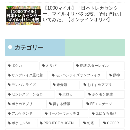
【1000マイル】「日本トレカセンタ
ー」マイルオリパを比較。それぞれ引
いてみた。【オンラインオリパ】
カテゴリー
ポケカ
オリパ
崩壊:スターレイル
サンブレイク重ね着
モンハンライズサンブレイク
原神
モンハンライズ
未分類
おすすめアプリ
ゼンレスゾーンゼロ
ホロカ
ポケモン剣盾
ポケカアプリ
得する情報
FEエンゲージ
アルケランド
オーバーウォッチ２
気になる商品
ポケモンSV
PROJECT MUGEN
幻塔
CCFFR