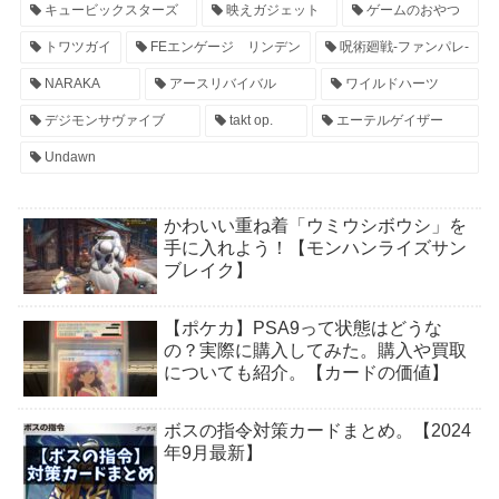
キュービックスターズ
映えガジェット
ゲームのおやつ
トワツガイ
FEエンゲージ リンデン
呪術廻戦-ファンパレ-
NARAKA
アースリバイバル
ワイルドハーツ
デジモンサヴァイブ
takt op.
エーテルゲイザー
Undawn
かわいい重ね着「ウミウシボウシ」を
手に入れよう！【モンハンライズサン
ブレイク】
【ポケカ】PSA9って状態はどうな
の？実際に購入してみた。購入や買取
についても紹介。【カードの価値】
ボスの指令対策カードまとめ。【2024
年9月最新】