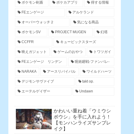
ポケモン剣盾
ポケカアプリ
得する情報
FEエンゲージ
アルケランド
オーバーウォッチ２
気になる商品
ポケモンSV
PROJECT MUGEN
幻塔
CCFFR
キュービックスターズ
映えガジェット
ゲームのおやつ
トワツガイ
FEエンゲージ リンデン
呪術廻戦-ファンパレ-
NARAKA
アースリバイバル
ワイルドハーツ
デジモンサヴァイブ
takt op.
エーテルゲイザー
Undawn
かわいい重ね着「ウミウシ
ボウシ」を手に入れよう！
【モンハンライズサンブレ
イク】