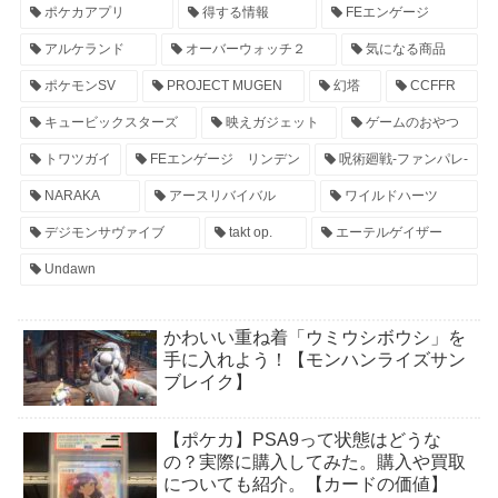
ポケカアプリ
得する情報
FEエンゲージ
アルケランド
オーバーウォッチ２
気になる商品
ポケモンSV
PROJECT MUGEN
幻塔
CCFFR
キュービックスターズ
映えガジェット
ゲームのおやつ
トワツガイ
FEエンゲージ リンデン
呪術廻戦-ファンパレ-
NARAKA
アースリバイバル
ワイルドハーツ
デジモンサヴァイブ
takt op.
エーテルゲイザー
Undawn
かわいい重ね着「ウミウシボウシ」を
手に入れよう！【モンハンライズサン
ブレイク】
【ポケカ】PSA9って状態はどうな
の？実際に購入してみた。購入や買取
についても紹介。【カードの価値】