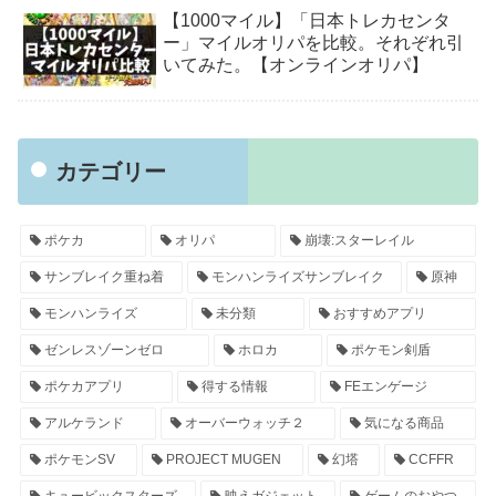
【1000マイル】「日本トレカセンタ
ー」マイルオリパを比較。それぞれ引
いてみた。【オンラインオリパ】
カテゴリー
ポケカ
オリパ
崩壊:スターレイル
サンブレイク重ね着
モンハンライズサンブレイク
原神
モンハンライズ
未分類
おすすめアプリ
ゼンレスゾーンゼロ
ホロカ
ポケモン剣盾
ポケカアプリ
得する情報
FEエンゲージ
アルケランド
オーバーウォッチ２
気になる商品
ポケモンSV
PROJECT MUGEN
幻塔
CCFFR
キュービックスターズ
映えガジェット
ゲームのおやつ