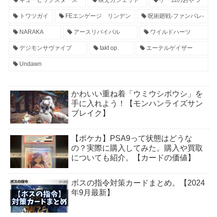
トワツガイ
FEエンゲージ リンデン
呪術廻戦-ファンパレ-
NARAKA
アースリバイバル
ワイルドハーツ
デジモンサヴァイブ
takt op.
エーテルゲイザー
Undawn
かわいい重ね着「ウミウシボウシ」を
手に入れよう！【モンハンライズサン
ブレイク】
【ポケカ】PSA9って状態はどうな
の？実際に購入してみた。購入や買取
についても紹介。【カードの価値】
ボスの指令対策カードまとめ。【2024
年9月最新】