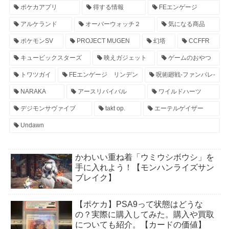
ポケカアプリ
得する情報
FEエンゲージ
アルケランド
オーバーウォッチ２
気になる商品
ポケモンSV
PROJECT MUGEN
幻塔
CCFFR
キュービックスターズ
映えガジェット
ゲームのおやつ
トワツガイ
FEエンゲージ リンデン
呪術廻戦-ファンパレ-
NARAKA
アースリバイバル
ワイルドハーツ
デジモンサヴァイブ
takt op.
エーテルゲイザー
Undawn
かわいい重ね着「ウミウシボウシ」を
手に入れよう！【モンハンライズサン
ブレイク】
【ポケカ】PSA9って状態はどうな
の？実際に購入してみた。購入や買取
についても紹介。【カードの価値】