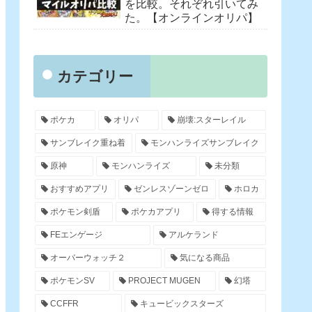
を比較。それぞれ引いてみ
た。【オンラインオリパ】
カテゴリー
ポケカ
オリパ
崩壊:スターレイル
サンブレイク重ね着
モンハンライズサンブレイク
原神
モンハンライズ
未分類
おすすめアプリ
ゼンレスゾーンゼロ
ホロカ
ポケモン剣盾
ポケカアプリ
得する情報
FEエンゲージ
アルケランド
オーバーウォッチ２
気になる商品
ポケモンSV
PROJECT MUGEN
幻塔
CCFFR
キュービックスターズ