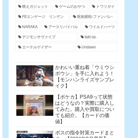
映えガジェット
ゲームのおやつ
トワツガイ
FEエンゲージ リンデン
呪術廻戦-ファンパレ-
NARAKA
アースリバイバル
ワイルドハーツ
デジモンサヴァイブ
takt op.
エーテルゲイザー
Undawn
かわいい重ね着「ウミウシ
ボウシ」を手に入れよう！
【モンハンライズサンブレ
イク】
【ポケカ】PSA9って状態
はどうなの？実際に購入し
てみた。購入や買取につい
ても紹介。【カードの価
値】
ボスの指令対策カードまと