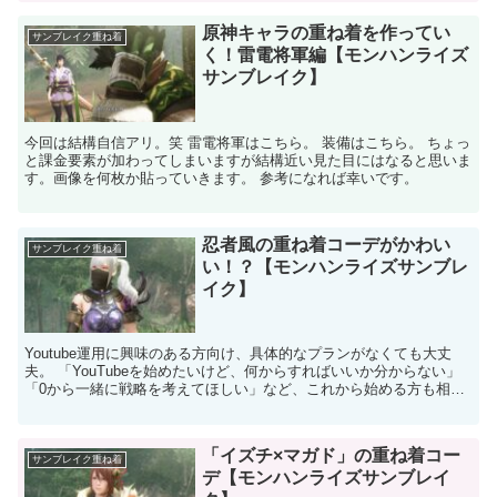
原神キャラの重ね着を作ってい
サンブレイク重ね着
く！雷電将軍編【モンハンライズ
サンブレイク】
今回は結構自信アリ。笑 雷電将軍はこちら。 装備はこちら。 ちょっ
と課金要素が加わってしまいますが結構近い見た目にはなると思いま
す。画像を何枚か貼っていきます。 参考になれば幸いです。
忍者風の重ね着コーデがかわい
サンブレイク重ね着
い！？【モンハンライズサンブレ
イク】
Youtube運用に興味のある方向け、具体的なプランがなくても大丈
夫。 「YouTubeを始めたいけど、何からすればいいか分からない」
「0から一緒に戦略を考えてほしい」など、これから始める方も相談
可能。 Mteam(エムチーム)公式ホーム...
「イズチ×マガド」の重ね着コー
サンブレイク重ね着
デ【モンハンライズサンブレイ