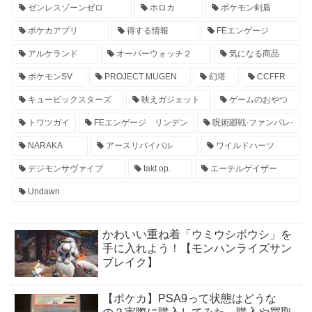
ゼンレスゾーンゼロ
ホロカ
ポケモン剣盾
ポケカアプリ
得する情報
FEエンゲージ
アルケランド
オーバーウォッチ２
気になる商品
ポケモンSV
PROJECT MUGEN
幻塔
CCFFR
キュービックスターズ
映えガジェット
ゲームのおやつ
トワツガイ
FEエンゲージ リンデン
呪術廻戦-ファンパレ-
NARAKA
アースリバイバル
ワイルドハーツ
デジモンサヴァイブ
takt op.
エーテルゲイザー
Undawn
かわいい重ね着「ウミウシボウシ」を
手に入れよう！【モンハンライズサン
ブレイク】
【ポケカ】PSA9って状態はどうな