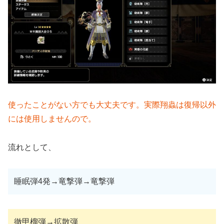
使ったことがない方でも大丈夫です。実際翔蟲は復帰以外
には使用しませんので。
流れとして、
睡眠弾4発→竜撃弾→竜撃弾
徹甲榴弾→拡散弾