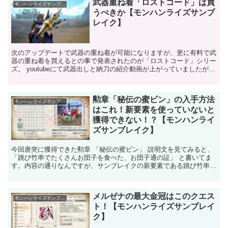
武器重ね着「ロストコード」は買
モンハンライズサンブレイク
うべきか【モンハンライズサンブ
レイク】
次のアップデートで武器の重ね着が可能になりますが、更に有料で武
器の重ね着を買えるとの事で発表されたのが「ロストコード」シリー
ズ。 youtubeにて武器出しと納刀の紹介動画が上がっていましたがカ
ッコいいですね。 他の武器と差別化しているとこ...
勲章「秘伝の蜜ビン」の入手方法
モンハンライズサンブレイク
はこれ！新要素を使っていないと
獲得できない！？【モンハンライ
ズサンブレイク】
今回唐突に獲得できた勲章 「秘伝の蜜ビン」 説明文を見てみると、
「跳び竹串でたくさんお団子を食べた、お団子通の証」 と書いてま
す。内容の通りなんですが、サンブレイクの新要素である跳び竹串を
使ってお団子を食べる必要があるようです。 今回私は...
メルゼナの最大金冠はこのクエス
モンハンライズサンブレイク
ト！【モンハンライズサンブレイ
ク】