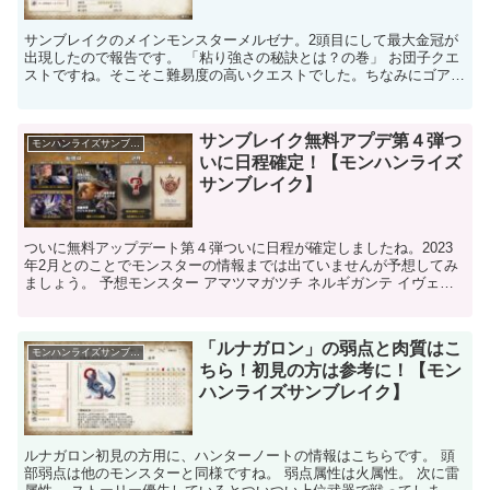
サンブレイクのメインモンスターメルゼナ。2頭目にして最大金冠が
出現したので報告です。 「粘り強さの秘訣とは？の巻」 お団子クエ
ストですね。そこそこ難易度の高いクエストでした。ちなみにゴアマ
ガラは銀冠でした。マスターランクかつ複数狩猟のクエス...
サンブレイク無料アプデ第４弾つ
モンハンライズサンブレイク
いに日程確定！【モンハンライズ
サンブレイク】
ついに無料アップデート第４弾ついに日程が確定しましたね。2023
年2月とのことでモンスターの情報までは出ていませんが予想してみ
ましょう。 予想モンスター アマツマガツチ ネルギガンテ イヴェル
カーナ 克服バルファルク この辺でしょうか。 ア...
「ルナガロン」の弱点と肉質はこ
モンハンライズサンブレイク
ちら！初見の方は参考に！【モン
ハンライズサンブレイク】
ルナガロン初見の方用に、ハンターノートの情報はこちらです。 頭
部弱点は他のモンスターと同様ですね。 弱点属性は火属性。 次に雷