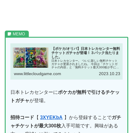
【ポケカ/オリパ】日本トレカセンター無料
チケットガチャが登場！３パック当たりま
した。
日本トレカセンター。 ついに新しい無料チケット
ガチャが更新されましたね。 今回は「チケットガ
チャの内容」と「無料チケット最大300枚が手に入
る招待コード」と合わせて紹介していきます。
www.littlecloudgame.com
2023.10.23
【人気記事】 →【ポケカ】オリパのおすすめガチ
ャ３選。無...
日本トレカセンターに
ポケカが無料で引けるチケッ
トガチャ
が登場。
招待コード
【
3XYEKbA
】から登録することで
ガチ
ャチケットが最大300枚
入手可能です。興味がある