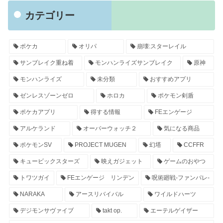
カテゴリー
ポケカ
オリパ
崩壊:スターレイル
サンブレイク重ね着
モンハンライズサンブレイク
原神
モンハンライズ
未分類
おすすめアプリ
ゼンレスゾーンゼロ
ホロカ
ポケモン剣盾
ポケカアプリ
得する情報
FEエンゲージ
アルケランド
オーバーウォッチ２
気になる商品
ポケモンSV
PROJECT MUGEN
幻塔
CCFFR
キュービックスターズ
映えガジェット
ゲームのおやつ
トワツガイ
FEエンゲージ リンデン
呪術廻戦-ファンパレ-
NARAKA
アースリバイバル
ワイルドハーツ
デジモンサヴァイブ
takt op.
エーテルゲイザー