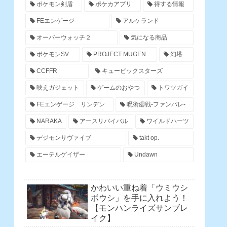
ポケモン剣盾
ポケカアプリ
得する情報
FEエンゲージ
アルケランド
オーバーウォッチ２
気になる商品
ポケモンSV
PROJECT MUGEN
幻塔
CCFFR
キュービックスターズ
映えガジェット
ゲームのおやつ
トワツガイ
FEエンゲージ リンデン
呪術廻戦-ファンパレ-
NARAKA
アースリバイバル
ワイルドハーツ
デジモンサヴァイブ
takt op.
エーテルゲイザー
Undawn
かわいい重ね着「ウミウシ
ボウシ」を手に入れよう！
【モンハンライズサンブレ
イク】