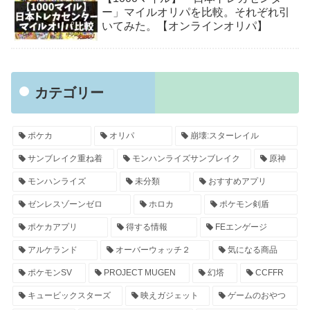
ー」マイルオリパを比較。それぞれ引
いてみた。【オンラインオリパ】
カテゴリー
ポケカ
オリパ
崩壊:スターレイル
サンブレイク重ね着
モンハンライズサンブレイク
原神
モンハンライズ
未分類
おすすめアプリ
ゼンレスゾーンゼロ
ホロカ
ポケモン剣盾
ポケカアプリ
得する情報
FEエンゲージ
アルケランド
オーバーウォッチ２
気になる商品
ポケモンSV
PROJECT MUGEN
幻塔
CCFFR
キュービックスターズ
映えガジェット
ゲームのおやつ