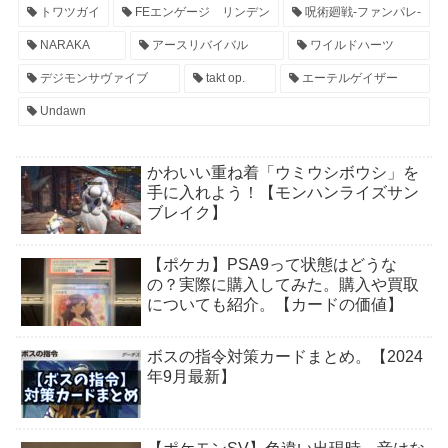
トワツガイ
FEエンゲージ リンデン
呪術廻戦-ファンパレ-
NARAKA
アースリバイバル
ワイルドハーツ
デジモンサヴァイブ
takt op.
エーテルゲイザー
Undawn
かわいい重ね着「ウミウシボウシ」を
手に入れよう！【モンハンライズサン
ブレイク】
【ポケカ】PSA9って状態はどうな
の？実際に購入してみた。購入や買取
についても紹介。【カードの価値】
ボスの指令対策カードまとめ。【2024
年9月最新】